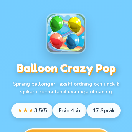
Balloon Crazy Pop
Spräng ballonger i exakt ordning och undvik
spikar i denna familjevänliga utmaning
★★★
3,5/5
Från 4 år
17 Språk