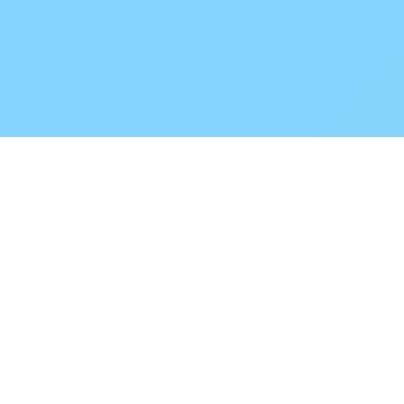
Spräng Dig Till Stora
Bonusar
Välj din välkomstbelöning och börja spela med
extra spinn